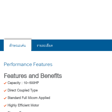
an ISO accredited facility. We build on our compressor
knowledge to bring you the best in screw enclosure
designs. Our “AS” series screw enclosures are available
10 through 500 horsepower to ensure we have the
system to meet your high demands and expectations.
ลักษณะเด่น
รายละเอียด
Performance Features
Features and Benefits
Capacity : 10~500HP
Direct Coupled Type
Standard Full Micom Applied
Highly Efficient Motor